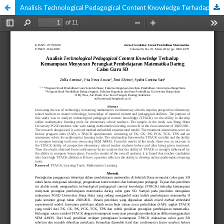
Analisis Technological Pedagogical Content Knowledge Terhadap Kemampuan Menyusun Perangkat Pembelajaran Matematika Daring Calon Guru SD