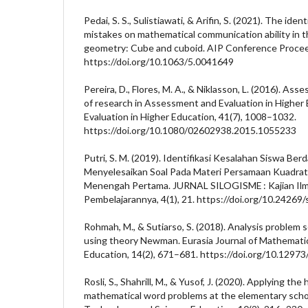
Pedai, S. S., Sulistiawati, & Arifin, S. (2021). The iden
mistakes on mathematical communication ability in 
geometry: Cube and cuboid. AIP Conference Procee
https://doi.org/10.1063/5.0041649
Pereira, D., Flores, M. A., & Niklasson, L. (2016). Ass
of research in Assessment and Evaluation in Highe
Evaluation in Higher Education, 41(7), 1008–1032.
https://doi.org/10.1080/02602938.2015.1055233
Putri, S. M. (2019). Identifikasi Kesalahan Siswa B
Menyelesaikan Soal Pada Materi Persamaan Kuadrat
Menengah Pertama. JURNAL SILOGISME : Kajian Il
Pembelajarannya, 4(1), 21. https://doi.org/10.24269/
Rohmah, M., & Sutiarso, S. (2018). Analysis problem 
using theory Newman. Eurasia Journal of Mathemati
Education, 14(2), 671–681. https://doi.org/10.1297
Rosli, S., Shahrill, M., & Yusof, J. (2020). Applying the
mathematical word problems at the elementary school