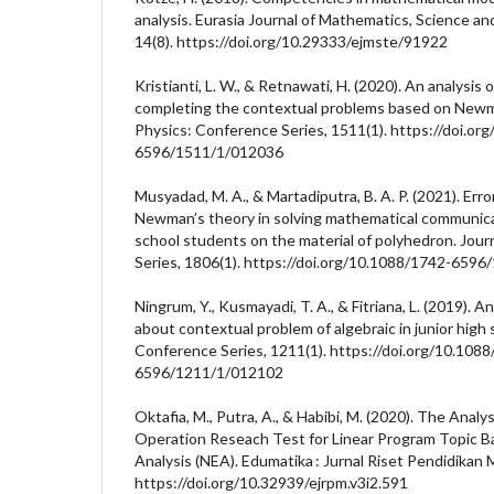
analysis. Eurasia Journal of Mathematics, Science a
14(8). https://doi.org/10.29333/ejmste/91922
Kristianti, L. W., & Retnawati, H. (2020). An analysis 
completing the contextual problems based on Newma
Physics: Conference Series, 1511(1). https://doi.or
6596/1511/1/012036
Musyadad, M. A., & Martadiputra, B. A. P. (2021). Err
Newman’s theory in solving mathematical communicati
school students on the material of polyhedron. Jour
Series, 1806(1). https://doi.org/10.1088/1742-659
Ningrum, Y., Kusmayadi, T. A., & Fitriana, L. (2019). A
about contextual problem of algebraic in junior high 
Conference Series, 1211(1). https://doi.org/10.108
6596/1211/1/012102
Oktafia, M., Putra, A., & Habibi, M. (2020). The Analys
Operation Reseach Test for Linear Program Topic 
Analysis (NEA). Edumatika : Jurnal Riset Pendidikan 
https://doi.org/10.32939/ejrpm.v3i2.591