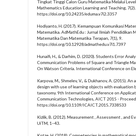
Tingkat Tinggi Calon Guru Matematika Melalui Leve
Mathematics Education Learning and Teaching, 7(2).
https://doi.org/10.24235/eduma.v7i2.3357
Hodiyanto, H. (2017). Kemampuan Komunikasi Mate
Matematika. AdMathEdu : Jurnal Ilmiah Pendidikan M
Matematika Dan Matematika Terapan, 7(1), 9.
https://doi.org/10.12928/admathedu.v7i1.7397
Hunaifi, H., & Darhim, D. (2020). Students Error Anal
Communication Problems of Square and Triangle Mat
On Watson Criteria. International Conference on El
Karpova, M., Shmelev, V., & Dukhanov, A. (2015). An
design with use of learning objects with evaluation
taxonomy. 9th International Conference on Applicat
Communication Technologies, AICT 2015 - Proceed
https://doi.org/10.1109/ICAICT.2015.7338533
Kizlik, B. (2012). Measurement , Assessment , and Ev
UiTM, 1–43.
Kotze, H. (2018). Competencies in mathematical mode