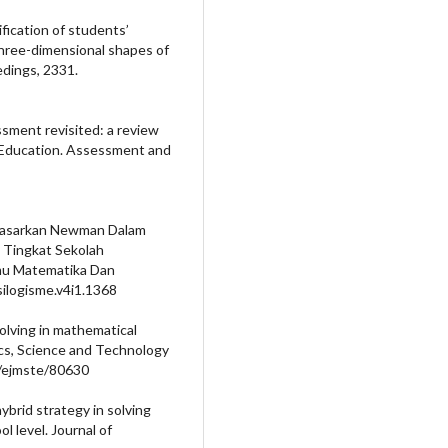
tification of students’
three-dimensional shapes of
dings, 2331.
essment revisited: a review
r Education. Assessment and
erdasarkan Newman Dalam
 Tingkat Sekolah
mu Matematika Dan
silogisme.v4i1.1368
solving in mathematical
cs, Science and Technology
3/ejmste/80630
 hybrid strategy in solving
 level. Journal of