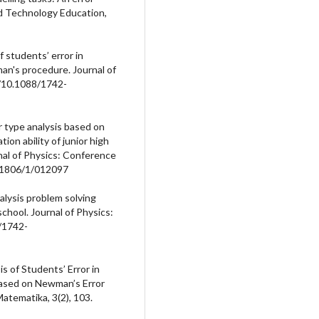
nd Technology Education,
of students’ error in
n's procedure. Journal of
g/10.1088/1742-
or type analysis based on
on ability of junior high
nal of Physics: Conference
6/1806/1/012097
nalysis problem solving
school. Journal of Physics:
8/1742-
is of Students’ Error in
Based on Newman’s Error
Matematika, 3(2), 103.