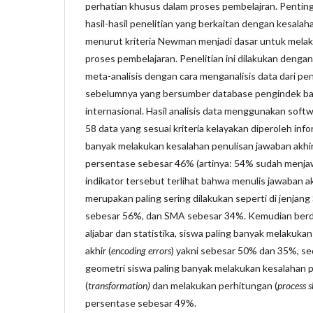
perhatian khusus dalam proses pembelajran. Pentin
hasil-hasil penelitian yang berkaitan dengan kesala
menurut kriteria Newman menjadi dasar untuk melak
proses pembelajaran. Penelitian ini dilakukan den
meta-analisis dengan cara menganalisis data dari pen
sebelumnya yang bersumber database pengindek ba
internasional. Hasil analisis data menggunakan soft
58 data yang sesuai kriteria kelayakan diperoleh inf
banyak melakukan kesalahan penulisan jawaban akhir
persentase sebesar 46% (artinya: 54% sudah menjawa
indikator tersebut terlihat bahwa menulis jawaban ak
merupakan paling sering dilakukan seperti di jenja
sebesar 56%, dan SMA sebesar 34%. Kemudian berd
aljabar dan statistika, siswa paling banyak melakuka
akhir (
encoding errors
) yakni sebesar 50% dan 35%, s
geometri siswa paling banyak melakukan kesalahan p
(
transformation)
dan melakukan perhitungan (
process sk
persentase sebesar 49%.