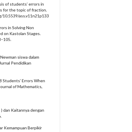
ysis of students’ errors in
for the topic of fraction.
org/10.5539/ass.v11n21p133
rrors in Solving Non
d on Kastolan Stages.
93–105.
han Newman siswa dalam
 Jurnal Pendidikan
e 8 Students’ Errors When
Journal of Mathematics,
ls ) dan Kaitannya dengan
.
nakar Kemampuan Berpikir