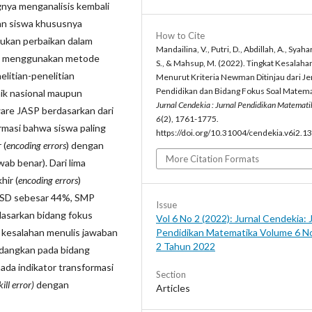
gnya menganalisis kembali
han siswa khususnya
How to Cite
ukan perbaikan dalam
Mandailina, V., Putri, D., Abdillah, A., Syah
gan menggunakan metode
S., & Mahsup, M. (2022). Tingkat Kesalaha
elitian-penelitian
Menurut Kriteria Newman Ditinjau dari Je
Pendidikan dan Bidang Fokus Soal Matema
ik nasional maupun
Jurnal Cendekia : Jurnal Pendidikan Matemati
ware JASP berdasarkan dari
6
(2), 1761-1775.
ormasi bahwa siswa paling
https://doi.org/10.31004/cendekia.v6i2.1
 (
encoding errors
) dengan
More Citation Formats
b benar). Dari lima
hir (
encoding errors
)
ng SD sebesar 44%, SMP
Issue
asarkan bidang fokus
Vol 6 No 2 (2022): Jurnal Cendekia: 
n kesalahan menulis jawaban
Pendidikan Matematika Volume 6 N
2 Tahun 2022
edangkan pada bidang
ada indikator transformasi
Section
ill error)
dengan
Articles