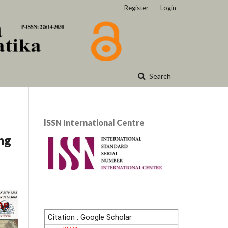
Register
Login
Search
lSSN International Centre
ng