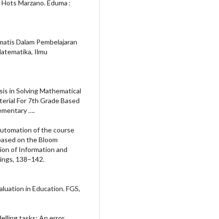
l Hots Marzano. Eduma :
matis Dalam Pembelajaran
atematika, Ilmu
ysis in Solving Mathematical
erial For 7th Grade Based
ementary ….
 automation of the course
 based on the Bloom
ion of Information and
ings, 138–142.
aluation in Education. FGS,
lling tasks: An error