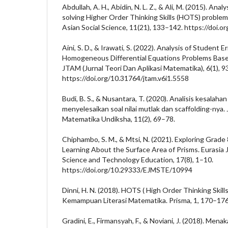
Abdullah, A. H., Abidin, N. L. Z., & Ali, M. (2015). Anal
solving Higher Order Thinking Skills (HOTS) problems 
Asian Social Science, 11(21), 133–142. https://doi.
Aini, S. D., & Irawati, S. (2022). Analysis of Student E
Homogeneous Differential Equations Problems Base
JTAM (Jurnal Teori Dan Aplikasi Matematika), 6(1), 
https://doi.org/10.31764/jtam.v6i1.5558
Budi, B. S., & Nusantara, T. (2020). Analisis kesala
menyelesaikan soal nilai mutlak dan scaffolding-nya.
Matematika Undiksha, 11(2), 69–78.
Chiphambo, S. M., & Mtsi, N. (2021). Exploring Grad
Learning About the Surface Area of Prisms. Eurasia 
Science and Technology Education, 17(8), 1–10.
https://doi.org/10.29333/EJMSTE/10994
Dinni, H. N. (2018). HOTS ( High Order Thinking Skil
Kemampuan Literasi Matematika. Prisma, 1, 170–176
Gradini, E., Firmansyah, F., & Noviani, J. (2018). Me