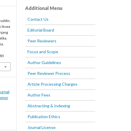
Additional Menu
Contact Us
aruddin,
n Siswa
Editorial Board
njang
tika.
Peer Reviewers
ka
,
Focus and Scope
385
Author Guidelines
Peer Reviewer Process
Article Processing Charges
Jurnal
Author Fees
omor
Abstracting & Indexing
Publication Ethics
Journal License