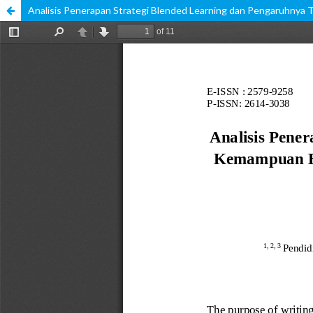
Analisis Penerapan Strategi Blended Learning dan Pengaruhnya 