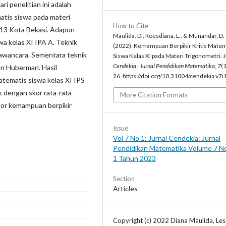
i penelitian ini adalah
atis siswa pada materi
How to Cite
i 13 Kota Bekasi. Adapun
Maulida, D., Roesdiana, L., & Munandar, D.
wa kelas XI IPA A. Teknik
(2022). Kemampuan Berpikir Kritis Matem
awancara. Sementara teknik
Siswa Kelas XI pada Materi Trigonometri.
J
Cendekia : Jurnal Pendidikan Matematika
,
7
(1
an Huberman. Hasil
26. https://doi.org/10.31004/cendekia.v7
atematis siswa kelas XI IPS
k dengan skor rata-rata
More Citation Formats
tor kemampuan berpikir
Issue
Vol 7 No 1: Jurnal Cendekia: Jurnal
Pendidikan Matematika Volume 7 N
1 Tahun 2023
Section
Articles
Copyright (c) 2022 Diana Maulida, Les