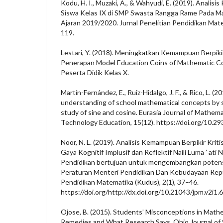
Kodu, H. I., Muzaki, A., & Wahyudi, E. (2019). Analis
Siswa Kelas IX di SMP Swasta Rangga Rame Pada Mat
Ajaran 2019/2020. Jurnal Penelitian Pendidikan Mat
119.
Lestari, Y. (2018). Meningkatkan Kemampuan Berpikir
Penerapan Model Education Coins of Mathematic C
Peserta Didik Kelas X.
Martín-Fernández, E., Ruiz-Hidalgo, J. F., & Rico, L. (
understanding of school mathematical concepts by
study of sine and cosine. Eurasia Journal of Mathema
Technology Education, 15(12). https://doi.org/10.
Noor, N. L. (2019). Analisis Kemampuan Berpikir Kriti
Gaya Kognitif Implusif dan Reflektif Naili Luma ’ at
Pendidikan bertujuan untuk mengembangkan potensi 
Peraturan Menteri Pendidikan Dan Kebudayaan Repub
Pendidikan Matematika (Kudus), 2(1), 37–46.
https://doi.org/http://dx.doi.org/10.21043/jpm.v2i1.
Ojose, B. (2015). Students’ Misconceptions in Mathe
Remedies and What Research Says. Ohio Journal of 