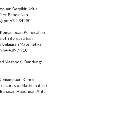
ampuan Berpikir Kritis
Riset Pendidikan
1/jrpm.v7i2.34290
alisis Kemampuan Pemecahan
metri Berdasarkan
mbelajaran Matematika
pmi.v4i4.899-910
xed Methods). Bandung:
sis Kemampuan Koneksi
Teachers of Mathematics)
k Bahasan Hubungan Antar