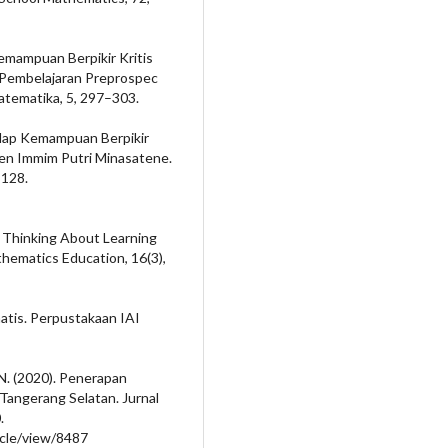
 Kemampuan Berpikir Kritis
l Pembelajaran Preprospec
atematika, 5, 297–303.
dap Kemampuan Berpikir
ren Immim Putri Minasatene.
–128.
al Thinking About Learning
thematics Education, 16(3),
atis. Perpustakaan IAI
i, N. (2020). Penerapan
Tangerang Selatan. Jurnal
.
icle/view/8487