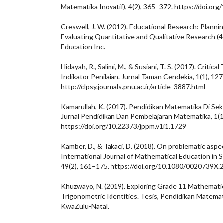
Matematika Inovatif), 4(2), 365–372. https://doi.or
Creswell, J. W. (2012). Educational Research: Planni
Evaluating Quantitative and Qualitative Research (4
Education Inc.
Hidayah, R., Salimi, M., & Susiani, T. S. (2017). Critica
Indikator Penilaian. Jurnal Taman Cendekia, 1(1), 12
http://clpsy.journals.pnu.ac.ir/article_3887.html
Kamarullah, K. (2017). Pendidikan Matematika Di Sek
Jurnal Pendidikan Dan Pembelajaran Matematika, 1(1
https://doi.org/10.22373/jppm.v1i1.1729
Kamber, D., & Takaci, D. (2018). On problematic aspec
International Journal of Mathematical Education in 
49(2), 161–175. https://doi.org/10.1080/0020739X
Khuzwayo, N. (2019). Exploring Grade 11 Mathematic
Trigonometric Identities. Tesis, Pendidikan Matemat
KwaZulu-Natal.