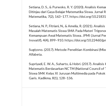
Setiana, D. S., & Purwoko, R. Y. (2020). Analisis Kem
Ditinjau dari Gaya Belajar Matematika Siswa. Jurnal 
Matematika, 7(2), 163–177. https://doi.org/10.2183
Setiana, N. P., Fitriani, N., & Amelia, R. (2021). An
Masalah Matematis Siswa SMA Pada Materi Trigono
Kemampuan Awal Matematis Siswa. JPMI (Jurnal Pe
Inovatif), 4(4), 899–910. https://doi.org/10.22460/j
Sugiyono. (2017). Metode Penelitian Kombinasi (Mi
Alfabeta.
Supriyadi, E. W. A., Suharto, & Hobri. (2017). Anali
Matematis Berdasarkan NCTM (National Council of 
Siswa SMK Kelas XI Jurusan Multimedia pada Poko
Garis. Kadikma, 8(1), 128–136.