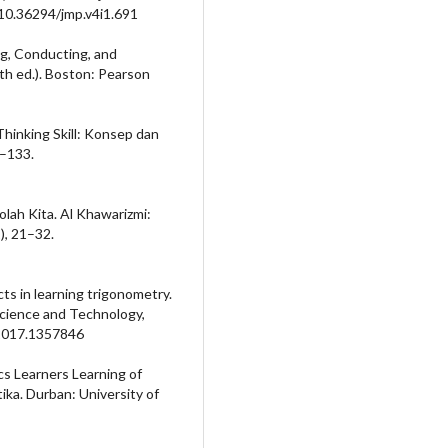
g/10.36294/jmp.v4i1.691
ng, Conducting, and
th ed.). Boston: Pearson
l Thinking Skill: Konsep dan
7–133.
olah Kita. Al Khawarizmi:
), 21–32.
ts in learning trigonometry.
Science and Technology,
.2017.1357846
s Learners Learning of
ika. Durban: University of