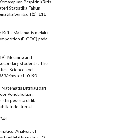
is Kemampuan Berpikir KRitis
eri Statistika Tahun
ematika Sumba, 1(2), 111–
 Kritis Matematis melalui
ompetition (E-COC) pada
2019). Meaning and
 secondary students: The
tics, Science and
29333/ejmste/110490
s Matematis Ditinjau dari
i Noor Pendahuluan
diri peserta didik
lik Indo. Jurnal
6341
matics: Analysis of
School Mathematics, 72,