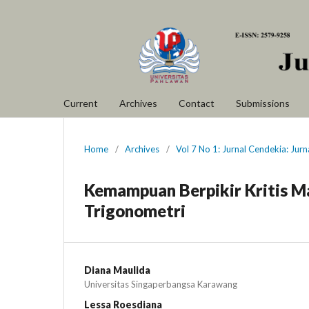
Current
Archives
Contact
Submissions
Home
/
Archives
/
Vol 7 No 1: Jurnal Cendekia: Ju
Kemampuan Berpikir Kritis M
Trigonometri
Diana Maulida
Universitas Singaperbangsa Karawang
Lessa Roesdiana