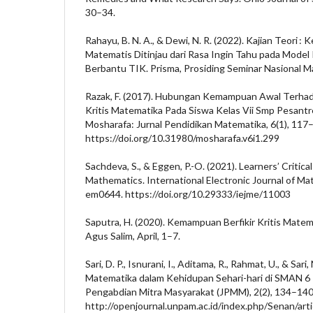
30–34.
Rahayu, B. N. A., & Dewi, N. R. (2022). Kajian Teori :
Matematis Ditinjau dari Rasa Ingin Tahu pada Mode
Berbantu TIK. Prisma, Prosiding Seminar Nasional M
Razak, F. (2017). Hubungan Kemampuan Awal Terha
Kritis Matematika Pada Siswa Kelas Vii Smp Pesant
Mosharafa: Jurnal Pendidikan Matematika, 6(1), 117
https://doi.org/10.31980/mosharafa.v6i1.299
Sachdeva, S., & Eggen, P.-O. (2021). Learners’ Critic
Mathematics. International Electronic Journal of Ma
em0644. https://doi.org/10.29333/iejme/11003
Saputra, H. (2020). Kemampuan Berfikir Kritis Matem
Agus Salim, April, 1–7.
Sari, D. P., Isnurani, I., Aditama, R., Rahmat, U., & Sar
Matematika dalam Kehidupan Sehari-hari di SMAN 6 
Pengabdian Mitra Masyarakat (JPMM), 2(2), 134–140
http://openjournal.unpam.ac.id/index.php/Senan/art