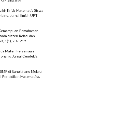
KIP Siliwangi
kir Kritis Matematis Siswa
ng. Jurnal Ilmiah UPT
lisis Kemampuan Pemahaman
da Materi Relasi dan
a, 1(1), 209-219.
 pada Materi Persamaan
 Tonang. Jurnal Cendekia:
 SMP di Bangkinang Melalui
al Pendidikan Matematika,