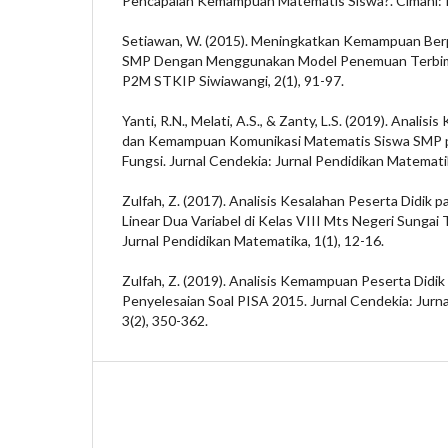
Pencapaian Kemampuan Matematis Siswa?. Cimahi: I
Setiawan, W. (2015). Meningkatkan Kemampuan Berpi
SMP Dengan Menggunakan Model Penemuan Terbimbi
P2M STKIP Siwiawangi, 2(1), 91-97.
Yanti, R.N., Melati, A.S., & Zanty, L.S. (2019). Ana
dan Kemampuan Komunikasi Matematis Siswa SMP pa
Fungsi. Jurnal Cendekia: Jurnal Pendidikan Matematik
Zulfah, Z. (2017). Analisis Kesalahan Peserta Didik
Linear Dua Variabel di Kelas VIII Mts Negeri Sungai
Jurnal Pendidikan Matematika, 1(1), 12-16.
Zulfah, Z. (2019). Analisis Kemampuan Peserta Didik
Penyelesaian Soal PISA 2015. Jurnal Cendekia: Jurn
3(2), 350-362.