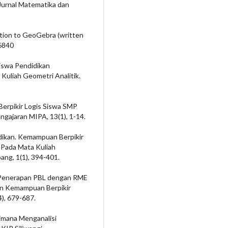
 Jurnal Matematika dan
ction to GeoGebra (written
96840
siswa Pendidikan
uliah Geometri Analitik.
erpikir Logis Siswa SMP
ngajaran MIPA, 13(1), 1-14.
didikan. Kemampuan Berpikir
 Pada Mata Kuliah
ang, 1(1), 394-401.
9). Penerapan PBL dengan RME
n Kemampuan Berpikir
), 679-687.
aimana Menganalisi