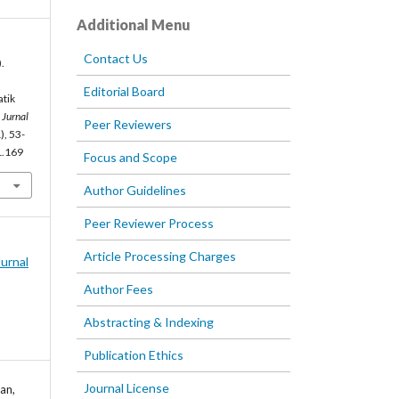
Additional Menu
Contact Us
.
Editorial Board
atik
.
Jurnal
Peer Reviewers
), 53-
1.169
Focus and Scope
Author Guidelines
Peer Reviewer Process
Article Processing Charges
Jurnal
Author Fees
Abstracting & Indexing
Publication Ethics
Journal License
an,