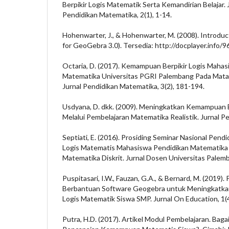
Berpikir Logis Matematik Serta Kemandirian Belajar.
Pendidikan Matematika, 2(1), 1-14.
Hohenwarter, J., & Hohenwarter, M. (2008). Introdu
for GeoGebra 3.0). Tersedia: http://docplayer.info/
Octaria, D. (2017). Kemampuan Berpikir Logis Maha
Matematika Universitas PGRI Palembang Pada Mata K
Jurnal Pendidikan Matematika, 3(2), 181-194.
Usdyana, D. dkk. (2009). Meningkatkan Kemampuan B
Melalui Pembelajaran Matematika Realistik. Jurnal Pe
Septiati, E. (2016). Prosiding Seminar Nasional Pen
Logis Matematis Mahasiswa Pendidikan Matematika
Matematika Diskrit. Jurnal Dosen Universitas Palemb
Puspitasari, I.W., Fauzan, G.A., & Bernard, M. (201
Berbantuan Software Geogebra untuk Meningkatka
Logis Matematik Siswa SMP. Jurnal On Education, 1(4
Putra, H.D. (2017). Artikel Modul Pembelajaran. Bag