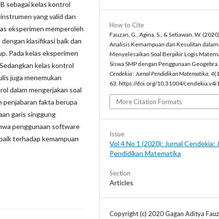
 B sebagai kelas kontrol
 instrumen yang valid dan
How to Cite
kelas eksperimen memperoleh
Fauzan, G., Agina, S., & Setiawan, W. (2020)
dengan klasifikasi baik dan
Analisis Kemampuan dan Kesulitan dalam
kup. Pada kelas eksperimen
Menyelesaikan Soal Berpikir Logis Matem
Siswa SMP dengan Penggunaan Geogebra
 Sedangkan kelas kontrol
Cendekia : Jurnal Pendidikan Matematika
,
4
(1
nulis juga menemukan
63. https://doi.org/10.31004/cendekia.v4i
trol dalam mengerjakan soal
n penjabaran fakta berupa
More Citation Formats
aan garis singgung
 bahwa penggunaan software
Issue
baik terhadap kemampuan
Vol 4 No 1 (2020): Jurnal Cendekia: 
Pendidikan Matematika
Section
Articles
Copyright (c) 2020 Gagan Aditya Fauz