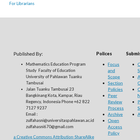
For Librarians
Published By:
Polices
Submis
Mathematics Education Program
Focus
O
Study Faculty of Education
and
S
University of Pahlawan Tuanku
Scope
A
Tambusai
Section
G
Jalan Tuanku Tambusai 23
Policies
C
Bangkinang Kota, Kampar, Riau
Peer
N
Regency, Indonesia Phone +62 822
Review
P
7127 9237
Process
S
Email :
Archive
A
zulfahasni@universitaspahlawan.ac.id
Open
zulfahasni670@gmail.com
Access
Policy
a Creative Commons Attribution-ShareAlike