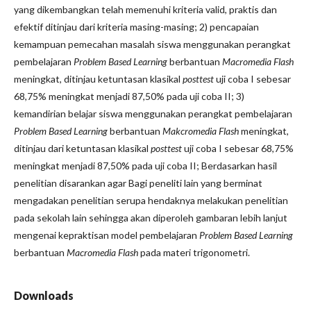
yang dikembangkan telah memenuhi kriteria valid, praktis dan
efektif ditinjau dari kriteria masing-masing; 2) pencapaian
kemampuan pemecahan masalah siswa menggunakan perangkat
pembelajaran
Problem Based Learning
berbantuan
Ma
cromedia Flash
meningkat, ditinjau ketuntasan klasikal
posttest
uji coba I sebesar
68,75% meningkat menjadi 87,50% pada uji coba II; 3)
kemandirian belajar siswa menggunakan perangkat pembelajaran
Problem Based Learning
berbantuan
Mak
cromedia Flash
meningkat,
ditinjau dari ketuntasan klasikal
posttest
uji coba I sebesar 68,75%
meningkat menjadi 87,50% pada uji coba II; Berdasarkan hasil
penelitian disarankan agar Bagi peneliti lain yang berminat
mengadakan penelitian serupa hendaknya melakukan penelitian
pada sekolah lain sehingga akan diperoleh gambaran lebih lanjut
mengenai kepraktisan model pembelajaran
Problem Based Learning
berbantuan
Ma
cromedia Flash
pada materi trigonometri.
Downloads