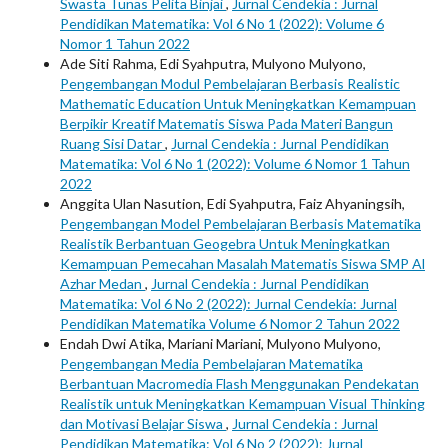
Swasta Tunas Pelita Binjai
,
Jurnal Cendekia : Jurnal
Pendidikan Matematika: Vol 6 No 1 (2022): Volume 6
Nomor 1 Tahun 2022
Ade Siti Rahma, Edi Syahputra, Mulyono Mulyono,
Pengembangan Modul Pembelajaran Berbasis Realistic
Mathematic Education Untuk Meningkatkan Kemampuan
Berpikir Kreatif Matematis Siswa Pada Materi Bangun
Ruang Sisi Datar
,
Jurnal Cendekia : Jurnal Pendidikan
Matematika: Vol 6 No 1 (2022): Volume 6 Nomor 1 Tahun
2022
Anggita Ulan Nasution, Edi Syahputra, Faiz Ahyaningsih,
Pengembangan Model Pembelajaran Berbasis Matematika
Realistik Berbantuan Geogebra Untuk Meningkatkan
Kemampuan Pemecahan Masalah Matematis Siswa SMP Al
Azhar Medan
,
Jurnal Cendekia : Jurnal Pendidikan
Matematika: Vol 6 No 2 (2022): Jurnal Cendekia: Jurnal
Pendidikan Matematika Volume 6 Nomor 2 Tahun 2022
Endah Dwi Atika, Mariani Mariani, Mulyono Mulyono,
Pengembangan Media Pembelajaran Matematika
Berbantuan Macromedia Flash Menggunakan Pendekatan
Realistik untuk Meningkatkan Kemampuan Visual Thinking
dan Motivasi Belajar Siswa
,
Jurnal Cendekia : Jurnal
Pendidikan Matematika: Vol 6 No 2 (2022): Jurnal