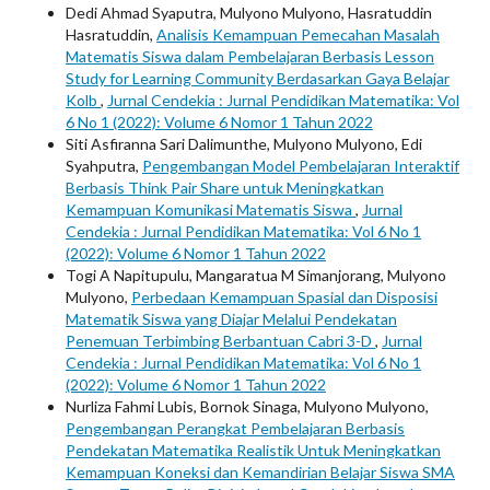
Dedi Ahmad Syaputra, Mulyono Mulyono, Hasratuddin
Hasratuddin,
Analisis Kemampuan Pemecahan Masalah
Matematis Siswa dalam Pembelajaran Berbasis Lesson
Study for Learning Community Berdasarkan Gaya Belajar
Kolb
,
Jurnal Cendekia : Jurnal Pendidikan Matematika: Vol
6 No 1 (2022): Volume 6 Nomor 1 Tahun 2022
Siti Asfiranna Sari Dalimunthe, Mulyono Mulyono, Edi
Syahputra,
Pengembangan Model Pembelajaran Interaktif
Berbasis Think Pair Share untuk Meningkatkan
Kemampuan Komunikasi Matematis Siswa
,
Jurnal
Cendekia : Jurnal Pendidikan Matematika: Vol 6 No 1
(2022): Volume 6 Nomor 1 Tahun 2022
Togi A Napitupulu, Mangaratua M Simanjorang, Mulyono
Mulyono,
Perbedaan Kemampuan Spasial dan Disposisi
Matematik Siswa yang Diajar Melalui Pendekatan
Penemuan Terbimbing Berbantuan Cabri 3-D
,
Jurnal
Cendekia : Jurnal Pendidikan Matematika: Vol 6 No 1
(2022): Volume 6 Nomor 1 Tahun 2022
Nurliza Fahmi Lubis, Bornok Sinaga, Mulyono Mulyono,
Pengembangan Perangkat Pembelajaran Berbasis
Pendekatan Matematika Realistik Untuk Meningkatkan
Kemampuan Koneksi dan Kemandirian Belajar Siswa SMA