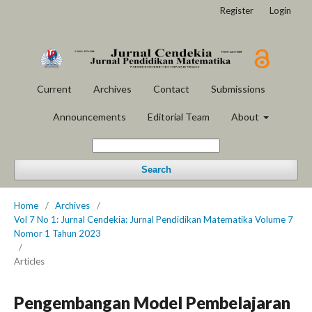
Register
Login
Current
Archives
Contact
Submissions
Announcements
Editorial Team
About
Search
Home
/
Archives
/
Vol 7 No 1: Jurnal Cendekia: Jurnal Pendidikan Matematika Volume 7
Nomor 1 Tahun 2023
/
Articles
Pengembangan Model Pembelajaran