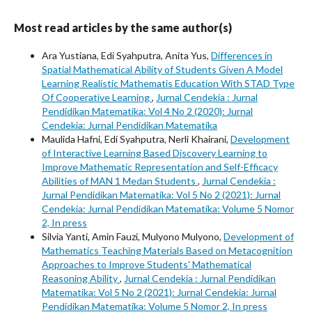
Most read articles by the same author(s)
Ara Yustiana, Edi Syahputra, Anita Yus,
Differences in
Spatial Mathematical Ability of Students Given A Model
Learning Realistic Mathematis Education With STAD Type
Of Cooperative Learning
,
Jurnal Cendekia : Jurnal
Pendidikan Matematika: Vol 4 No 2 (2020): Jurnal
Cendekia: Jurnal Pendidikan Matematika
Maulida Hafni, Edi Syahputra, Nerli Khairani,
Development
of Interactive Learning Based Discovery Learning to
Improve Mathematic Representation and Self-Efficacy
Abilities of MAN 1 Medan Students
,
Jurnal Cendekia :
Jurnal Pendidikan Matematika: Vol 5 No 2 (2021): Jurnal
Cendekia: Jurnal Pendidikan Matematika: Volume 5 Nomor
2, In press
Silvia Yanti, Amin Fauzi, Mulyono Mulyono,
Development of
Mathematics Teaching Materials Based on Metacognition
Approaches to Improve Students' Mathematical
Reasoning Ability
,
Jurnal Cendekia : Jurnal Pendidikan
Matematika: Vol 5 No 2 (2021): Jurnal Cendekia: Jurnal
Pendidikan Matematika: Volume 5 Nomor 2, In press