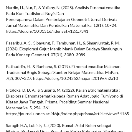
Nurdin, H., Nur, F., & Yuliany, N. (2025). Analisis Etnomatematika
Pada Kue Tradisional Bugis Dan
Penerapannya Dalam Pembelajaran Geometri. Jurnal Derivat:
Jurnal Matematika Dan Pendidikan Matematika, 12(1), 10–24.
https://doi.org/10.31316/j.derivat.v12i1.7341
Pasaribu, A. S., Sipayung, F., Tambunan, H., & Simanjuntak, R. M.
(2024). Eksplorasi Gajut Manik-Manik Dalam Budaya Simalungun
Pada Konsep Geometri. 07(01), 3080–3089.
Pathuddin, H., & Raehana, S. (2019). Etnomatematika: Makanan
Tradisional Bugis Sebagai Sumber Belajar Matematika. MaPan,
7(2), 307–327. https://doi.org/10.24252/mapan.2019v7n2a10
Pitaloka, D. D. A., & Susanti, M. (2022). Kajian Etnomatematika :
Eksplorasi Etnomatematika pada Rumah Adat Joglo Tumiyono di
Klaten Jawa Tengah. Prisma, Prosiding Seminar Nasional
Matematika, 5, 254–261.
https://journal.unnes.ac.id/sju/index.php/prisma/article/view/54165
Saragih H.A, Lubis.F, J. . (2020). Rumah Adat Bolon sebagai
Warisan Budaya di Desa Pematang Purba Kabupaten Simalungun