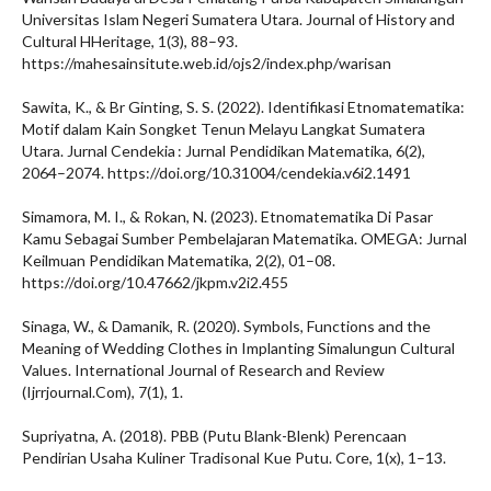
Universitas Islam Negeri Sumatera Utara. Journal of History and
Cultural HHeritage, 1(3), 88–93.
https://mahesainsitute.web.id/ojs2/index.php/warisan
Sawita, K., & Br Ginting, S. S. (2022). Identifikasi Etnomatematika:
Motif dalam Kain Songket Tenun Melayu Langkat Sumatera
Utara. Jurnal Cendekia : Jurnal Pendidikan Matematika, 6(2),
2064–2074. https://doi.org/10.31004/cendekia.v6i2.1491
Simamora, M. I., & Rokan, N. (2023). Etnomatematika Di Pasar
Kamu Sebagai Sumber Pembelajaran Matematika. OMEGA: Jurnal
Keilmuan Pendidikan Matematika, 2(2), 01–08.
https://doi.org/10.47662/jkpm.v2i2.455
Sinaga, W., & Damanik, R. (2020). Symbols, Functions and the
Meaning of Wedding Clothes in Implanting Simalungun Cultural
Values. International Journal of Research and Review
(Ijrrjournal.Com), 7(1), 1.
Supriyatna, A. (2018). PBB (Putu Blank-Blenk) Perencaan
Pendirian Usaha Kuliner Tradisonal Kue Putu. Core, 1(x), 1–13.