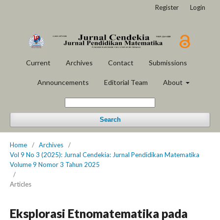
Register
Login
Current
Archives
Contact
Submissions
Announcements
Editorial Team
About
Search
Home
/
Archives
/
Vol 9 No 3 (2025): Jurnal Cendekia: Jurnal Pendidikan Matematika
Volume 9 Nomor 3 Tahun 2025
/
Articles
Eksplorasi Etnomatematika pada