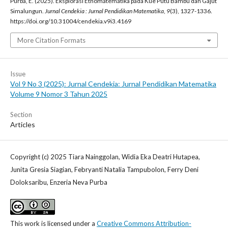
Purba, E. (2025). Eksplorasi Etnomatematika pada Kue Putu Bambu dan Gajut
Simalungun.
Jurnal Cendekia : Jurnal Pendidikan Matematika
,
9
(3), 1327-1336.
https://doi.org/10.31004/cendekia.v9i3.4169
More Citation Formats
Issue
Vol 9 No 3 (2025): Jurnal Cendekia: Jurnal Pendidikan Matematika
Volume 9 Nomor 3 Tahun 2025
Section
Articles
Copyright (c) 2025 Tiara Nainggolan, Widia Eka Deatri Hutapea,
Junita Gresia Siagian, Febryanti Natalia Tampubolon, Ferry Deni
Doloksaribu, Enzeria Neva Purba
This work is licensed under a
Creative Commons Attribution-