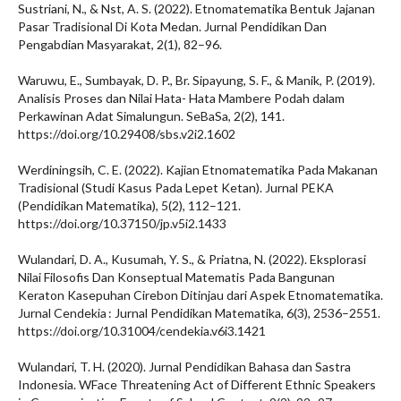
Sustriani, N., & Nst, A. S. (2022). Etnomatematika Bentuk Jajanan
Pasar Tradisional Di Kota Medan. Jurnal Pendidikan Dan
Pengabdian Masyarakat, 2(1), 82–96.
Waruwu, E., Sumbayak, D. P., Br. Sipayung, S. F., & Manik, P. (2019).
Analisis Proses dan Nilai Hata- Hata Mambere Podah dalam
Perkawinan Adat Simalungun. SeBaSa, 2(2), 141.
https://doi.org/10.29408/sbs.v2i2.1602
Werdiningsih, C. E. (2022). Kajian Etnomatematika Pada Makanan
Tradisional (Studi Kasus Pada Lepet Ketan). Jurnal PEKA
(Pendidikan Matematika), 5(2), 112–121.
https://doi.org/10.37150/jp.v5i2.1433
Wulandari, D. A., Kusumah, Y. S., & Priatna, N. (2022). Eksplorasi
Nilai Filosofis Dan Konseptual Matematis Pada Bangunan
Keraton Kasepuhan Cirebon Ditinjau dari Aspek Etnomatematika.
Jurnal Cendekia : Jurnal Pendidikan Matematika, 6(3), 2536–2551.
https://doi.org/10.31004/cendekia.v6i3.1421
Wulandari, T. H. (2020). Jurnal Pendidikan Bahasa dan Sastra
Indonesia. WFace Threatening Act of Different Ethnic Speakers