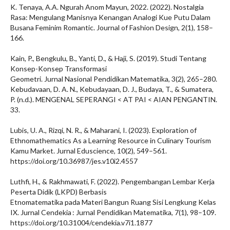
K. Tenaya, A.A. Ngurah Anom Mayun, 2022. (2022). Nostalgia
Rasa: Mengulang Manisnya Kenangan Analogi Kue Putu Dalam
Busana Feminim Romantic. Journal of Fashion Design, 2(1), 158–
166.
Kain, P., Bengkulu, B., Yanti, D., & Haji, S. (2019). Studi Tentang
Konsep-Konsep Transformasi
Geometri. Jurnal Nasional Pendidikan Matematika, 3(2), 265–280.
Kebudavaan, D. A. N., Kebudayaan, D. J., Budaya, T., & Sumatera,
P. (n.d.). MENGENAL SEPERANGI < AT PAI < AIAN PENGANTIN.
33.
Lubis, U. A., Rizqi, N. R., & Maharani, I. (2023). Exploration of
Ethnomathematics As a Learning Resource in Culinary Tourism
Kamu Market. Jurnal Eduscience, 10(2), 549–561.
https://doi.org/10.36987/jes.v10i2.4557
Luthfi, H., & Rakhmawati, F. (2022). Pengembangan Lembar Kerja
Peserta Didik (LKPD) Berbasis
Etnomatematika pada Materi Bangun Ruang Sisi Lengkung Kelas
IX. Jurnal Cendekia : Jurnal Pendidikan Matematika, 7(1), 98–109.
https://doi.org/10.31004/cendekia.v7i1.1877