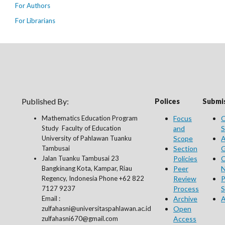
For Authors
For Librarians
Published By:
Polices
Submis
Mathematics Education Program
Focus
O
Study Faculty of Education
and
S
University of Pahlawan Tuanku
Scope
A
Tambusai
Section
G
Jalan Tuanku Tambusai 23
Policies
C
Bangkinang Kota, Kampar, Riau
Peer
N
Regency, Indonesia Phone +62 822
Review
P
7127 9237
Process
S
Email :
Archive
A
zulfahasni@universitaspahlawan.ac.id
Open
zulfahasni670@gmail.com
Access