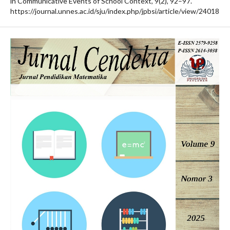
in Communicative Events of School Context, 9(2), 92–97.
https://journal.unnes.ac.id/sju/index.php/jpbsi/article/view/24018