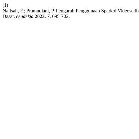
(1)
Nafisah, F.; Pramudiani, P. Pengaruh Penggunaan Sparkol Videoscri
Dasar.
cendekia
2023
,
7
, 695-702.