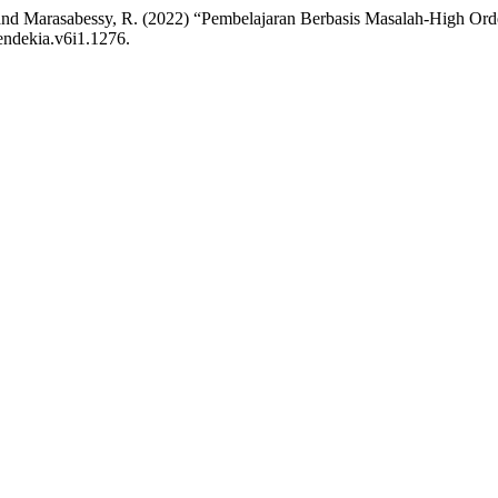
 and Marasabessy, R. (2022) “Pembelajaran Berbasis Masalah-High Ord
cendekia.v6i1.1276.