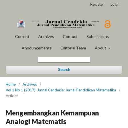
Register
Login
Current
Archives
Contact
Submissions
Announcements
Editorial Team
About
Search
Home
/
Archives
/
Vol 1 No 1 (2017): Jurnal Cendekia: Jurnal Pendidikan Matematika
/
Articles
Mengembangkan Kemampuan
Analogi Matematis