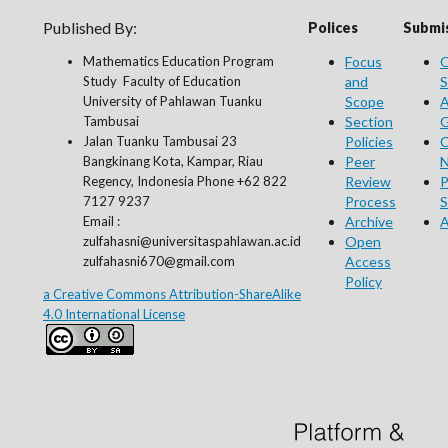
Published By:
Polices
Submis
Mathematics Education Program
Focus
O
Study Faculty of Education
and
S
University of Pahlawan Tuanku
Scope
A
Tambusai
Section
G
Jalan Tuanku Tambusai 23
Policies
C
Bangkinang Kota, Kampar, Riau
Peer
N
Regency, Indonesia Phone +62 822
Review
P
7127 9237
Process
S
Email :
Archive
A
zulfahasni@universitaspahlawan.ac.id
Open
zulfahasni670@gmail.com
Access
Policy
a Creative Commons Attribution-ShareAlike
4.0 International License