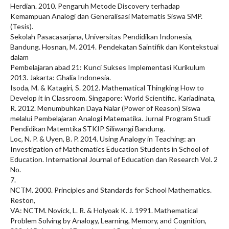
Herdian. 2010. Pengaruh Metode Discovery terhadap
Kemampuan Analogi dan Generalisasi Matematis Siswa SMP.
(Tesis).
Sekolah Pasacasarjana, Universitas Pendidikan Indonesia,
Bandung. Hosnan, M. 2014. Pendekatan Saintifik dan Kontekstual
dalam
Pembelajaran abad 21: Kunci Sukses Implementasi Kurikulum
2013. Jakarta: Ghalia Indonesia.
Isoda, M. & Katagiri, S. 2012. Mathematical Thingking How to
Develop it in Classroom. Singapore: World Scientific. Kariadinata,
R. 2012. Menumbuhkan Daya Nalar (Power of Reason) Siswa
melalui Pembelajaran Analogi Matematika. Jurnal Program Studi
Pendidikan Matemtika STKIP Siliwangi Bandung.
Loc, N. P. & Uyen, B. P. 2014. Using Analogy in Teaching: an
Investigation of Mathematics Education Students in School of
Education. International Journal of Education dan Research Vol. 2
No.
7.
NCTM. 2000. Principles and Standards for School Mathematics.
Reston,
VA: NCTM. Novick, L. R. & Holyoak K. J. 1991. Mathematical
Problem Solving by Analogy, Learning, Memory, and Cognition,