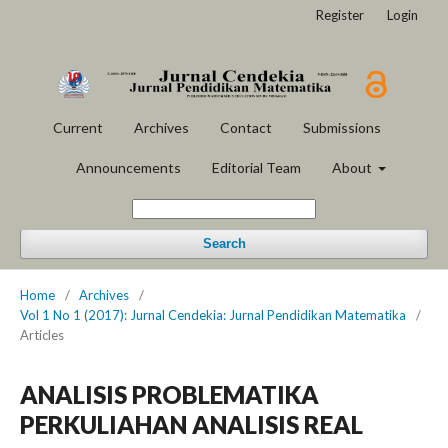
Register
Login
Current
Archives
Contact
Submissions
Announcements
Editorial Team
About
Search
Home
/
Archives
/
Vol 1 No 1 (2017): Jurnal Cendekia: Jurnal Pendidikan Matematika
/
Articles
ANALISIS PROBLEMATIKA
PERKULIAHAN ANALISIS REAL