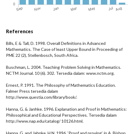
References
Bills, E & Tall, D. 1998. Overall Definitions in Advanced
Mathematics. The Case of least Upper Bound in Proceeding of
PME 22 (2), Stellenbosch, South Africa.
Buschman, L. 2004. Teaching Problem Solving in Mathematics.
NCTM Journal. 10 (6). 302. Tersedia dalam: www.nctm.org.
Ernest, P. 1991. The Philosophy of Mathematics Education.
Falmer Press tersedia dalam
http://www.questia.com/library/book/.
Hanna, G. & Janhke. 1996. Explanation and Proof in Mathematics:
Philosophical and Educational Perspectives. Tersedia dalam
http://www.nap.edu/catalog/ 10126.html.
Hanna, G. and Jahnke, H.N. 1996, ‘Proof and proving’, in A. Bishop,