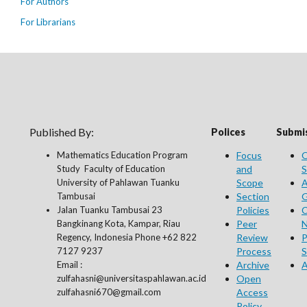
For Authors
For Librarians
Published By:
Polices
Submis
Mathematics Education Program
Focus
O
Study Faculty of Education
and
S
University of Pahlawan Tuanku
Scope
A
Tambusai
Section
G
Jalan Tuanku Tambusai 23
Policies
C
Bangkinang Kota, Kampar, Riau
Peer
N
Regency, Indonesia Phone +62 822
Review
P
7127 9237
Process
S
Email :
Archive
A
zulfahasni@universitaspahlawan.ac.id
Open
zulfahasni670@gmail.com
Access
Policy