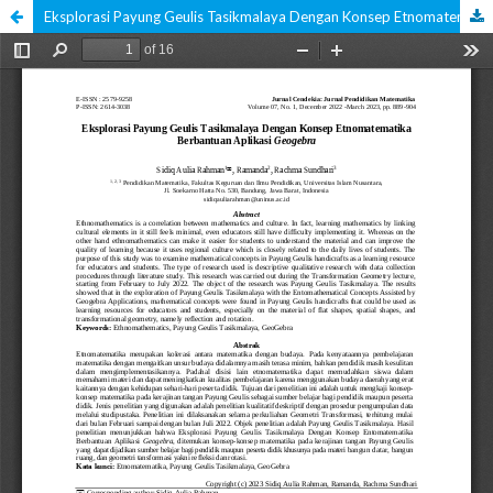
Eksplorasi Payung Geulis Tasikmalaya Dengan Konsep Etnomatematika Berbantuan Aplikasi Geogebra