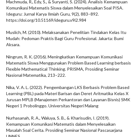
Machmuda, R., Edy, S., & Suryanti, S. (2024). Analisis Kemampuan
Komunikasi Matematis Siswa dalam Menyelesaikan Soal PISA.
Ideguru: Jurnal Karya Ilmiah Guru, 9(2), 883–892.
https://doi.org/10.51169/ideguru.v9i2.984
Muslich, M. (2010). Melaksanakan Penelitian Tindakan Kelas Itu
Mudah: Pedoman Praktis Bagi Guru Profesional. Jakarta: Bumi
Aksara.
Ningrum, R. K. (2016). Meningkatkan Kemampuan Komunikasi
Matematis Siswa Menggunakan Problem Based Learning berbasis
Flexible Mathematical Thinking. PRISMA, Prosiding Seminar
Nasional Matematika, 213–222.
Nika, V. A. L. (2022). Pengembangan LKS Berbasis Problem Based
Learning (PBL) pada Materi Barisan dan Deret Aritmatika Kelas X
Jurusan MPLB (Manajemen Perkantoran dan Layanan Bisnis) SMK
Negeri 1 Probolinggo. Universitas Negeri Malang
Nurhasanah, R. A., Waluya, S. B., & Kharisudin, I. (2019).
Kemampuan Komunikasi Matematis dalam Menyelesaikan
Masalah Soal Cerita. Prosiding Seminar Nasional Pascasarjana
UNNES.