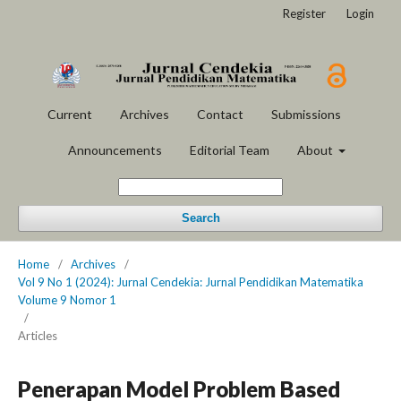
Register
Login
Current
Archives
Contact
Submissions
Announcements
Editorial Team
About
Search
Home
/
Archives
/
Vol 9 No 1 (2024): Jurnal Cendekia: Jurnal Pendidikan Matematika
Volume 9 Nomor 1
/
Articles
Penerapan Model Problem Based