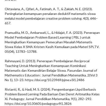
Oktaviana, A., Qifari, A., Fatimah, A. T., & Zakiah, N. E. (2023).
Peningkatan kemampuan penalaran deduktif matematis siswa
melalui model pembelajaran creative problem solving. 4(3), 646–
657.
Pramudita, M. D., Ambarwati, L., & Hidajat, F. A. (2023). Penerapan
Model Pembelajaran Problem Based Learning ( PBL ) untuk
Meningkatkan Kemampuan Pemecahan Masalah Matematis
Siswa Kelas X SMA Kristen Kasih Kemuliaan pada Materi SPLTV.
05(04), 13783–13788.
Rahmayani, D. (2013). Penerapan Pembelajaran Reciprocal
Teaching Untuk Meningkatkan Kemampuan Kominikasi
Matematis dan Kemandirian Belajar Siswa. Pasundan Journal of
Mathematics Education : Jurnal Pendidikan Matematika, 2(Vol 3
No 1), 13–23. https://doi.org/10.23969/pjme.v3i1.2486
Ristanti, R., & Hadi, M. S. (2024). Pengembangan Lkpd Berbasis
Problem Based Lerning Pada Barisan Dan Deret Aritmatika Kelas
Xi. Pedagogy: Jurnal Pendidikan Matematika, 9(1), 282–292.
https://doi.org/10.30605/pedagogy.v9i1.3826