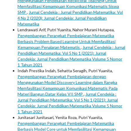
Menggunakan Pendekatan Recipcoral Teaching Untuk
Memfasilitasi Kemampuan Komunikasi Matematis Siswa
SMP
,
Jurnal Cendekia : Jurnal Pendidikan Matematika: Vol
4 No 2 (2020): Jurnal Cendekia: Jurnal Pendidikan
Matematika
Lendrawati Arif, Putri Yuanita, Nahor Murani Hutapea,
Pengembangan Perangkat Pembelajaran Matematika
Berbasis Problem Based Learning Untuk Memfasilitasi
Kemampuan Penalaran Matematis
,
Jurnal Cendekia : Jurnal
Pendidikan Matematika: Vol 5 No 1 (2021): Jurnal
Cendekia: Jurnal Pendidikan Matematika Volume 5 Nomor
1 Tahun 2021
Indah Prestika Indah, Sehatta Seragih, Putri Yuanita,
Pengembangan Perangkat Pembelajaran dengan
Menggunakan Model Discovery Learning dalam Rangka
Memfasilitasi Kemampuan Komunikasi Matematis Pada
Materi Bangun Datar Kelas VII SMP
,
Jurnal Cendekia :
Jurnal Pendidikan Matematika: Vol 5 No 1 (2021): Jurnal
Cendekia: Jurnal Pendidikan Matematika Volume 5 Nomor
1 Tahun 2021
Junitasari Junitasari, Yenita Roza, Putri Yuanita,
Pengembangan Perangkat Pembelajaran Matematika
Berbasis Model Core untuk Memfasilitasi Kemampuan