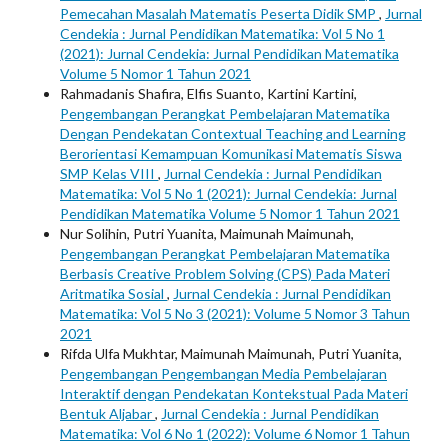
Pemecahan Masalah Matematis Peserta Didik SMP
,
Jurnal
Cendekia : Jurnal Pendidikan Matematika: Vol 5 No 1
(2021): Jurnal Cendekia: Jurnal Pendidikan Matematika
Volume 5 Nomor 1 Tahun 2021
Rahmadanis Shafira, Elfis Suanto, Kartini Kartini,
Pengembangan Perangkat Pembelajaran Matematika
Dengan Pendekatan Contextual Teaching and Learning
Berorientasi Kemampuan Komunikasi Matematis Siswa
SMP Kelas VIII
,
Jurnal Cendekia : Jurnal Pendidikan
Matematika: Vol 5 No 1 (2021): Jurnal Cendekia: Jurnal
Pendidikan Matematika Volume 5 Nomor 1 Tahun 2021
Nur Solihin, Putri Yuanita, Maimunah Maimunah,
Pengembangan Perangkat Pembelajaran Matematika
Berbasis Creative Problem Solving (CPS) Pada Materi
Aritmatika Sosial
,
Jurnal Cendekia : Jurnal Pendidikan
Matematika: Vol 5 No 3 (2021): Volume 5 Nomor 3 Tahun
2021
Rifda Ulfa Mukhtar, Maimunah Maimunah, Putri Yuanita,
Pengembangan Pengembangan Media Pembelajaran
Interaktif dengan Pendekatan Kontekstual Pada Materi
Bentuk Aljabar
,
Jurnal Cendekia : Jurnal Pendidikan
Matematika: Vol 6 No 1 (2022): Volume 6 Nomor 1 Tahun