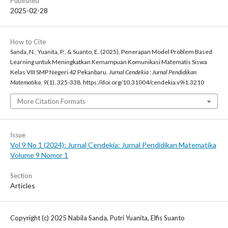
Published
2025-02-28
How to Cite
Sanda, N., Yuanita, P., & Suanto, E. (2025). Penerapan Model Problem Based
Learning untuk Meningkatkan Kemampuan Komunikasi Matematis Siswa
Kelas VIII SMP Negeri 42 Pekanbaru.
Jurnal Cendekia : Jurnal Pendidikan
Matematika
,
9
(1), 325-338. https://doi.org/10.31004/cendekia.v9i1.3210
More Citation Formats
Issue
Vol 9 No 1 (2024): Jurnal Cendekia: Jurnal Pendidikan Matematika
Volume 9 Nomor 1
Section
Articles
Copyright (c) 2025 Nabila Sanda, Putri Yuanita, Elfis Suanto