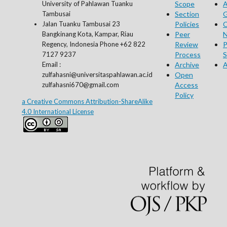
University of Pahlawan Tuanku
Scope
A
Tambusai
Section
G
Jalan Tuanku Tambusai 23
Policies
C
Bangkinang Kota, Kampar, Riau
Peer
N
Regency, Indonesia Phone +62 822
Review
P
7127 9237
Process
S
Email :
Archive
A
zulfahasni@universitaspahlawan.ac.id
Open
zulfahasni670@gmail.com
Access
Policy
a Creative Commons Attribution-ShareAlike
4.0 International License